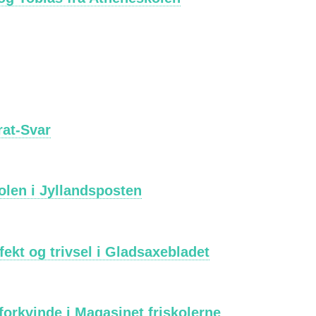
rat-Svar
olen i Jyllandsposten
kt og trivsel i Gladsaxebladet
orkvinde i Magasinet friskolerne