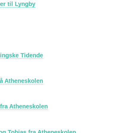
er til Lyngby
rlingske Tidende
på Atheneskolen
 fra Atheneskolen
og Tobias fra Atheneskolen